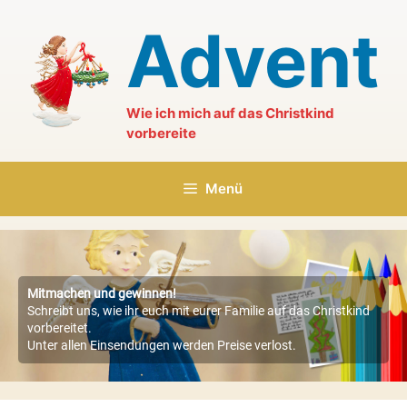
Zum
Advent
Inhalt
springen
Wie ich mich auf das Christkind
vorbereite
Menü
Mitmachen und gewinnen!
Schreibt uns, wie ihr euch mit eurer Familie auf das Christkind
vorbereitet.
Unter allen Einsendungen werden Preise verlost.