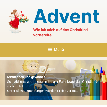
Zum
Advent
Inhalt
springen
Wie ich mich auf das Christkind
vorbereite
Menü
Mitmachen und gewinnen!
Schreibt uns, wie ihr euch mit eurer Familie auf das Christkind
vorbereitet.
Unter allen Einsendungen werden Preise verlost.